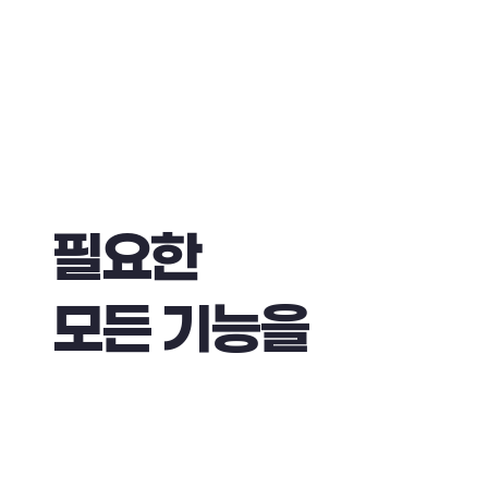
필
요
한
모
든
기
능
을
담
은
.
R
A
O
N
K